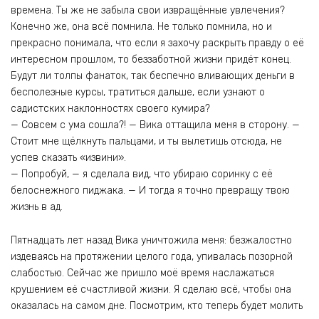
времена. Ты же не забыла свои извращённые увлечения?
Конечно же, она всё помнила. Не только помнила, но и
прекрасно понимала, что если я захочу раскрыть правду о её
интересном прошлом, то беззаботной жизни придёт конец.
Будут ли толпы фанаток, так беспечно вливающих деньги в
бесполезные курсы, тратиться дальше, если узнают о
садистских наклонностях своего кумира?
— Совсем с ума сошла?! — Вика оттащила меня в сторону. —
Стоит мне щёлкнуть пальцами, и ты вылетишь отсюда, не
успев сказать «извини».
— Попробуй, — я сделала вид, что убираю соринку с её
белоснежного пиджака. — И тогда я точно превращу твою
жизнь в ад.
Пятнадцать лет назад Вика уничтожила меня: безжалостно
издеваясь на протяжении целого года, упивалась позорной
слабостью. Сейчас же пришло моё время наслажаться
крушением её счастливой жизни. Я сделаю всё, чтобы она
оказалась на самом дне. Посмотрим, кто теперь будет молить