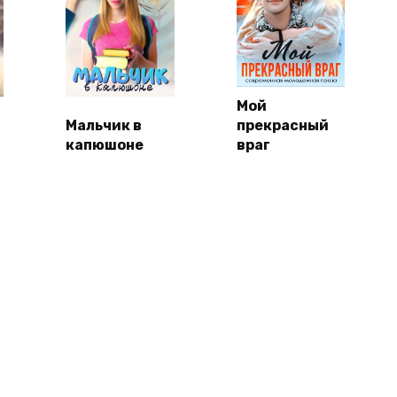
Мой
Мальчик в
прекрасный
капюшоне
враг