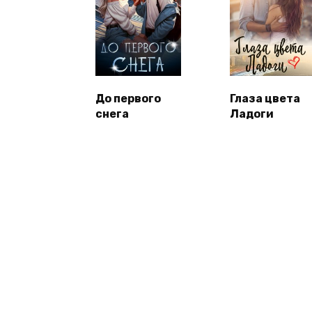
До первого
Глаза цвета
снега
Ладоги