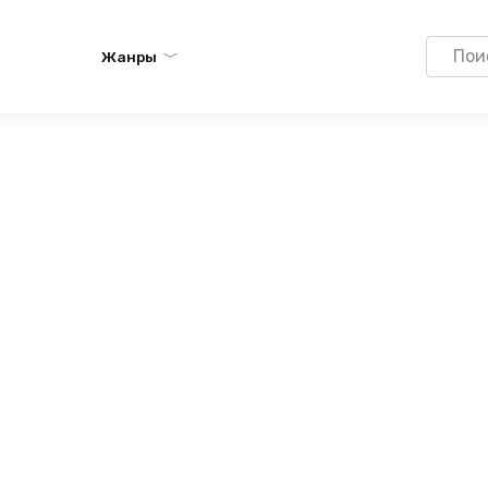
Search
Жанры
for: