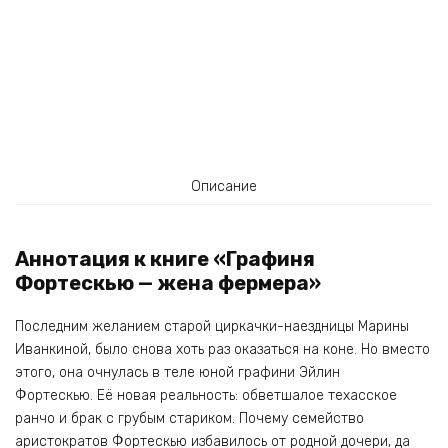
Описание
Аннотация к книге «Графиня
Фортескью — жена фермера»
Последним желанием старой циркачки-наездницы Марины
Иванкиной, было снова хоть раз оказаться на коне. Но вместо
этого, она очнулась в теле юной графини Эйлин
Фортескью. Её новая реальность: обветшалое техасское
ранчо и брак с грубым стариком. Почему семейство
аристократов Фортескью избавилось от родной дочери, да