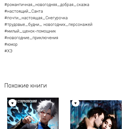
#романтичная_новогодняя_добрая_сказка
#настоящий_Санта
#почти_настоящая_Снегурочка
#трудовые_будни_ новогодних_персонажей
#милый_щенок-помощник
#новогодние_приключения
#юмор
#ХЭ
Похожие книги