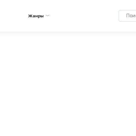
Search
Жанры
for: