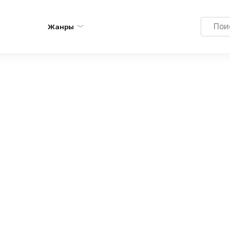
Search
Жанры
for: