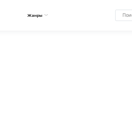
Search
Жанры
for: