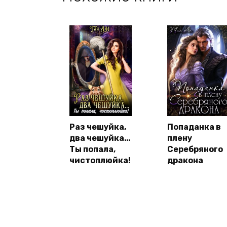
Раз чешуйка,
Попаданка в
два чешуйка…
плену
Ты попала,
Серебряного
чистоплюйка!
дракона