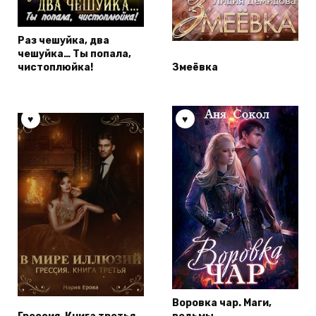
Раз чешуйка, два
чешуйка… Ты попала,
чистоплюйка!
Змеёвка
Воровка чар. Маги,