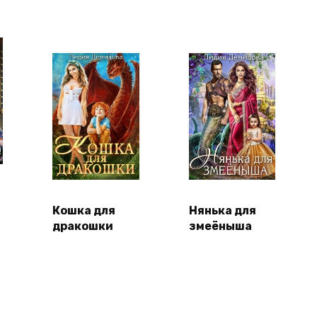
Кошка для
Нянька для
дракошки
змеёныша