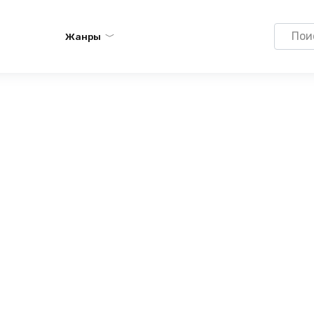
Search
Жанры
for: