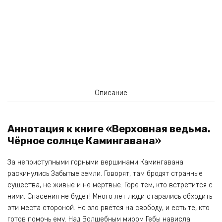
Описание
Аннотация к книге «Верховная ведьма.
Чёрное солнце Камингавана»
За неприступными горными вершинами Камингавана
раскинулись Забытые земли. Говорят, там бродят странные
существа, не живые и не мёртвые. Горе тем, кто встретится с
ними. Спасения не будет! Много лет люди старались обходить
эти места стороной. Но зло рвётся на свободу, и есть те, кто
готов помочь ему. Над Волшебным миром Гебы нависла