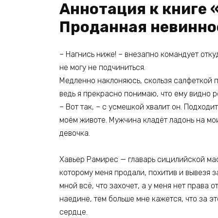
Аннотация к книге 
Проданная невинно
– Нагнись ниже! – внезапно командует отку
не могу не подчиниться.
Медленно наклоняюсь, скользя салфеткой п
ведь я прекрасно понимаю, что ему видно р
– Вот так, – с усмешкой хвалит он. Подход
моём животе. Мужчина кладёт ладонь на мои
девочка.
Хавьер Рамирес — главарь сицилийской маф
которому меня продали, похитив и вывезя за
мной всё, что захочет, а у меня нет права 
наедине, тем больше мне кажется, что за 
сердце.