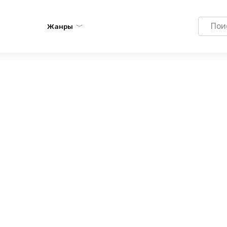
Search
Жанры
for: