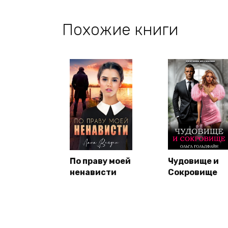
Похожие книги
По праву моей
Чудовище и
ненависти
Сокровище