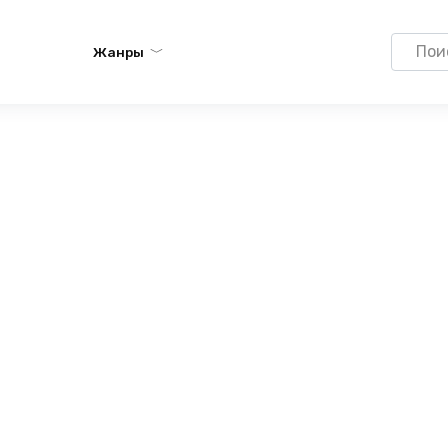
Search
Жанры
for: