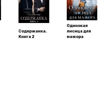
Одинокая
Содержанка.
лисица для
Книга 2
мажора