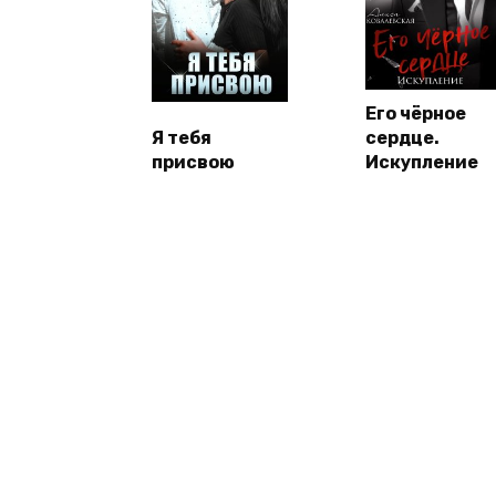
Его чёрное
Я тебя
сердце.
присвою
Искупление