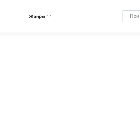
Search
Жанры
for: