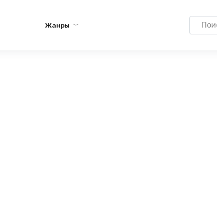
Search
Жанры
for: