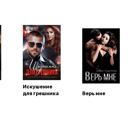
Искушение
для грешника
Верь мне