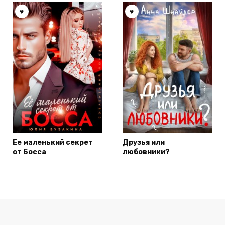
Ее маленький секрет
Друзья или
от Босса
любовники?