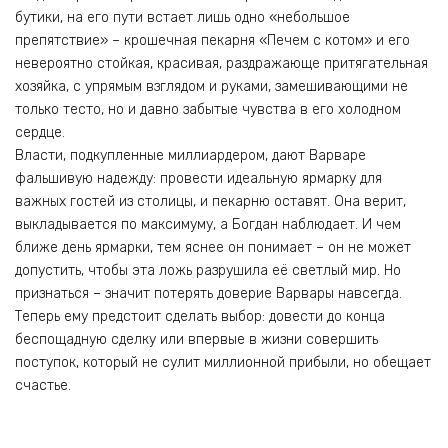
бутики, на его пути встает лишь одно «небольшое
препятствие» – крошечная пекарня «Печем с котом» и его
невероятно стойкая, красивая, раздражающе притягательная
хозяйка, с упрямым взглядом и руками, замешивающими не
только тесто, но и давно забытые чувства в его холодном
сердце.
Власти, подкупленные миллиардером, дают Варваре
фальшивую надежду: провести идеальную ярмарку для
важных гостей из столицы, и пекарню оставят. Она верит,
выкладывается по максимуму, а Богдан наблюдает. И чем
ближе день ярмарки, тем яснее он понимает – он не может
допустить, чтобы эта ложь разрушила её светлый мир. Но
признаться – значит потерять доверие Варвары навсегда.
Теперь ему предстоит сделать выбор: довести до конца
беспощадную сделку или впервые в жизни совершить
поступок, который не сулит миллионной прибыли, но обещает
счастье.