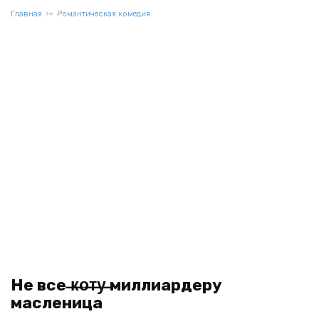
Главная
Романтическая комедия
Не все ̶к̶о̶т̶у̶ миллиардеру
масленица