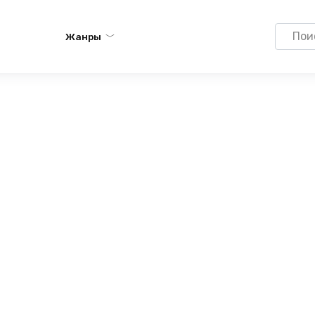
Search
Жанры
for: