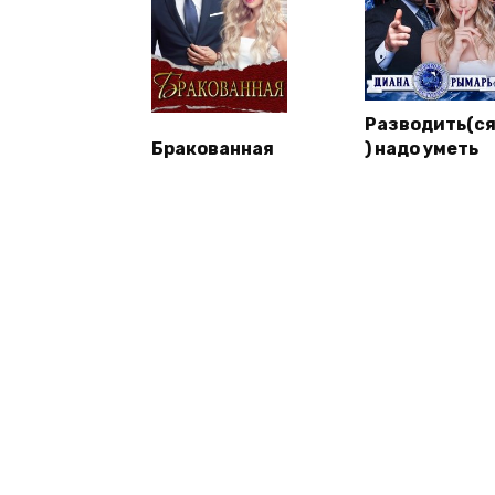
Разводить(с
Бракованная
) надо уметь