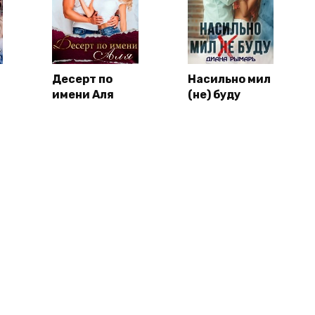
я
Десерт по
Насильно мил
имени Аля
(не) буду