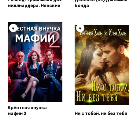
миллиардера. Невские
Бонда
Крёстная внучка
мафии 2
Ни с тобой, ни без тебя