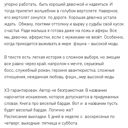
упорно работать, быть хорошей девочкой и надеяться. И
тогда прилетит волшебник в голубом вертолете. Наверное,
его вертолет охнулся по дороге. Хорошая девочка устала
ждать. Обману, локтями оттолкну и вырву у судьбы свой кусок
счастья. Ради малыша я готова даже на ложь и аферы. Все
мы, девочки, аферистки, если с мужиками не везёт. Особенно,
когда приходится выживать в мире фэшна – высокой моды.
В тексте есть: легкая история о сложном выборе, но эмоции
все равно через край, напролом к мечте, серьезный
босс, служебный роман, героиня авантюристка, сложные
отношения, нежданная любовь, фэшн_мир высокой моды.
ХЭ гарантирован. Автор не безграмотная. В названии
нарочитое искажение, которое допускается в придуманных
словах. Книга про веселый бардак. Вот и в названии пусть
будет веселый бардак. Логично же?
Расписание выкладки: 5 дней в неделю с воскресенья по
четверг, выходные: пятница и суббота.