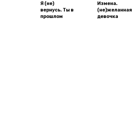
Я (не)
Измена.
вернусь. Ты в
(не)желанная
прошлом
девочка