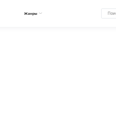
Search
Жанры
for: