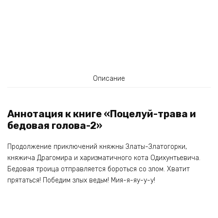
Описание
Аннотация к книге «Поцелуй-трава и
бедовая голова-2»
Продолжение приключений княжны Златы-Златогорки,
княжича Драгомира и харизматичного кота Одихунтьевича.
Бедовая троица отправляется бороться со злом. Хватит
прятаться! Победим злых ведьм! Мия-я-яу-у-у!