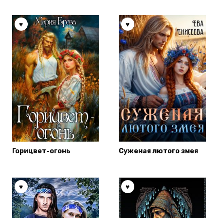
Горицвет-огонь
Суженая лютого змея