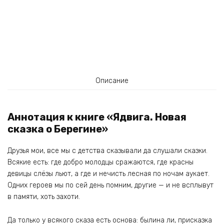
Описание
Аннотация к книге «Ядвига. Новая
сказка о Берегине»
Друзья мои, все мы с детства сказывали да слушали сказки.
Всякие есть: где добро молодцы сражаются, где красны
девицы слёзы льют, а где и нечисть лесная по ночам аукает.
Одних героев мы по сей день помним, другие — и не всплывут
в памяти, хоть захоти.
Да только у всякого сказа есть основа: былина ли, присказка