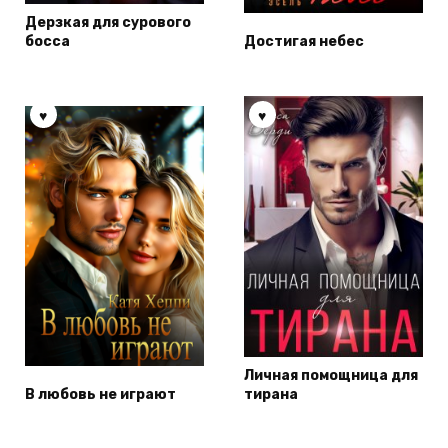
Дерзкая для сурового
босса
Достигая небес
Личная помощница для
В любовь не играют
тирана