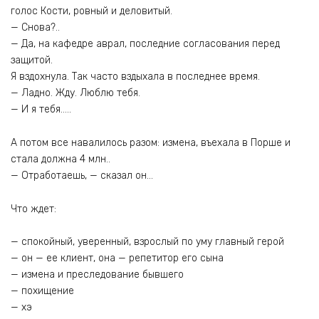
голос Кости, ровный и деловитый.
— Снова?..
— Да, на кафедре аврал, последние согласования перед
защитой.
Я вздохнула. Так часто вздыхала в последнее время.
— Ладно. Жду. Люблю тебя.
— И я тебя…..
А потом все навалилось разом: измена, въехала в Порше и
стала должна 4 млн..
— Отработаешь, — сказал он…
Что ждет:
— спокойный, уверенный, взрослый по уму главный герой
— он — ее клиент, она — репетитор его сына
— измена и преследование бывшего
— похищение
— хэ