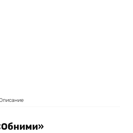
Описание
 «Обними»