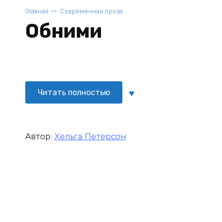
Главная
Современная проза
Обними
Читать полностью
Автор:
Хельга Петерсон