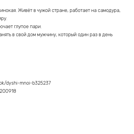
инокая. Живёт в чужой стране, работает на самодура,
иру.
ючает глупое пари.
анять в свой дом мужчину, который один раз в день
book/dyshi-mnoi-b325237
t/200918