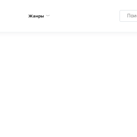
Search
Жанры
for: