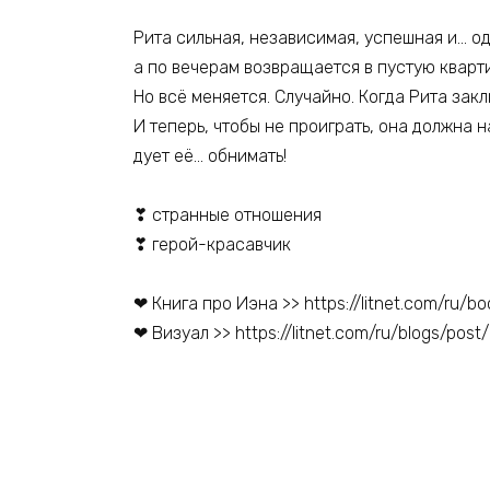
Рита сильная, независимая, успешная и… од
а по вечерам возвращается в пустую кварт
Но всё меняется. Случайно. Когда Рита закл
И теперь, чтобы не проиграть, она должна н
дует её… обнимать!
❣ странные отношения
❣ герой-красавчик
❤ Книга про Иэна >> https://litnet.com/ru/
❤ Визуал >> https://litnet.com/ru/blogs/pos