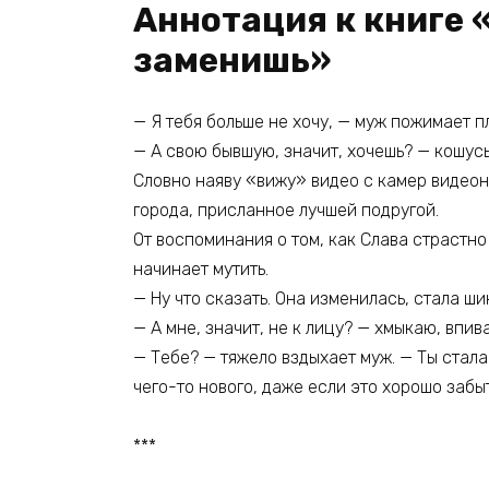
Аннотация к книге 
заменишь»
— Я тебя больше не хочу, — муж пожимает п
— А свою бывшую, значит, хочешь? — кошус
Словно наяву «вижу» видео с камер видеон
города, присланное лучшей подругой.
От воспоминания о том, как Слава страстно
начинает мутить.
— Ну что сказать. Она изменилась, стала ши
— А мне, значит, не к лицу? — хмыкаю, впив
— Тебе? — тяжело вздыхает муж. — Ты стала
чего-то нового, даже если это хорошо забы
***