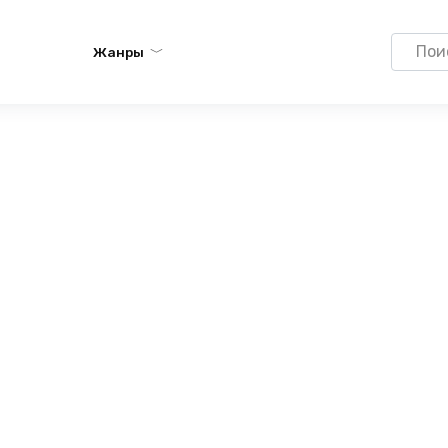
Search
Жанры
for: