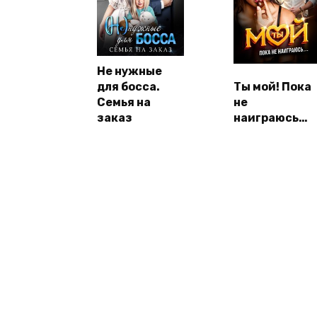
Не нужные
для босса.
Ты мой! Пока
Семья на
не
заказ
наиграюсь…