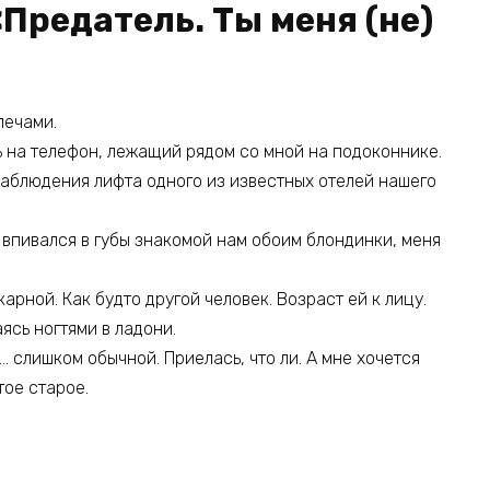
«Предатель. Ты меня (не)
лечами.
ь на телефон, лежащий рядом со мной на подоконнике.
аблюдения лифта одного из известных отелей нашего
 впивался в губы знакомой нам обоим блондинки, меня
карной. Как будто другой человек. Возраст ей к лицу.
аясь ногтями в ладони.
… слишком обычной. Приелась, что ли. А мне хочется
тое старое.