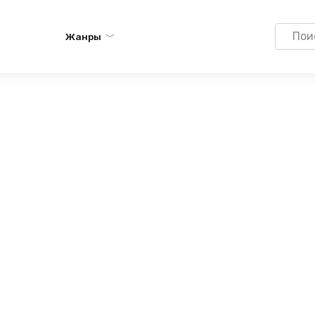
Search
Жанры
for: