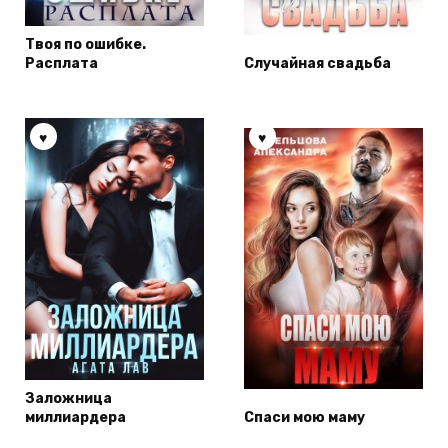
Твоя по ошибке.
Расплата
Случайная свадьба
Заложница
миллиардера
Спаси мою маму