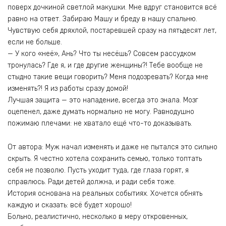
поверх дочкиной светлой макушки. Мне вдруг становится всё
равно на ответ. Забираю Машу и бреду в нашу спальню.
Чувствую себя дряхлой, постаревшей сразу на пятьдесят лет,
если не больше.
— У кого «неё», Ань? Что ты несёшь? Совсем рассудком
тронулась? Где я, и где другие женщины?! Тебе вообще не
стыдно такие вещи говорить? Меня подозревать? Когда мне
изменять?! Я из работы сразу домой!
Лучшая защита — это нападение, всегда это знала. Мозг
оцепенел, даже думать нормально не могу. Равнодушно
пожимаю плечами: не хватало ещё что-то доказывать.
От автора: Муж начал изменять и даже не пытался это сильно
скрыть. Я честно хотела сохранить семью, только топтать
себя не позволю. Пусть уходит туда, где глаза горят, я
справлюсь. Ради детей должна, и ради себя тоже.
История основана на реальных событиях. Хочется обнять
каждую и сказать: всё будет хорошо!
Больно, реалистично, несколько в меру откровенных,