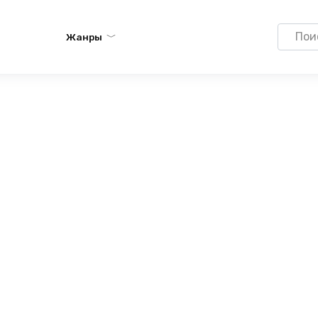
Search
Жанры
for: