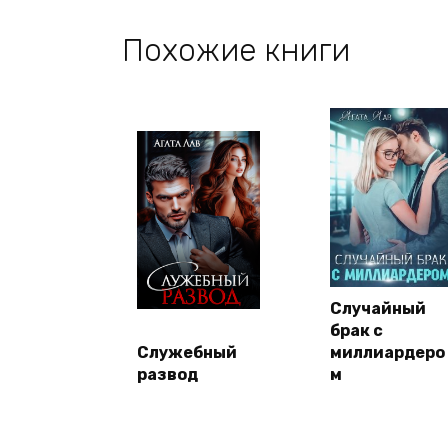
Похожие книги
Случайный
брак с
Служебный
миллиардеро
развод
м