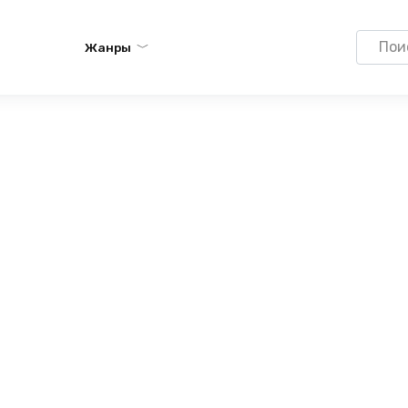
Search
Жанры
for: