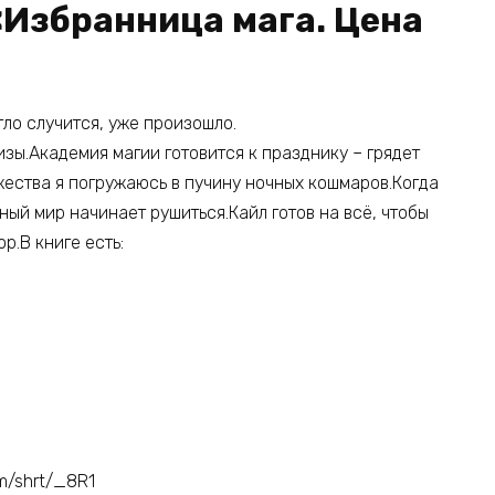
«Избранница мага. Цена
гло случится, уже произошло.
зы.Академия магии готовится к празднику – грядет
ества я погружаюсь в пучину ночных кошмаров.Когда
ный мир начинает рушиться.Кайл готов на всё, чтобы
р.В книге есть:
om/shrt/_8R1