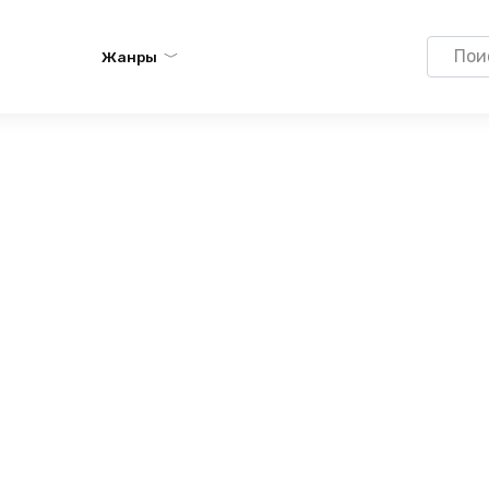
Search
Жанры
for: