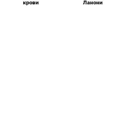
крови
Ланони