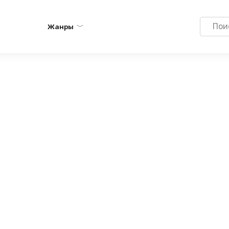
Search
Жанры
for: