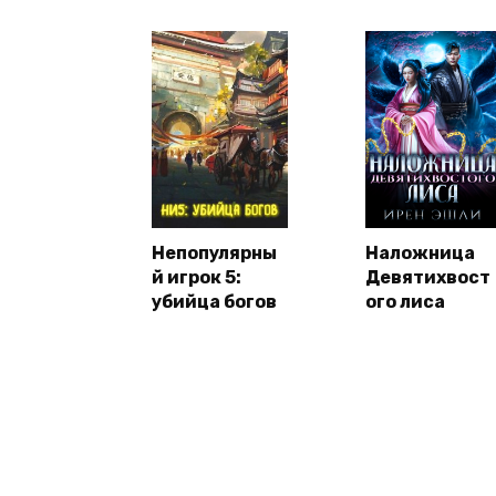
Непопулярны
Наложница
й игрок 5:
Девятихвост
убийца богов
ого лиса