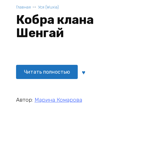
Главная
Уся (Wuxia)
Кобра клана
Шенгай
Читать полностью
Автор:
Марина Комарова