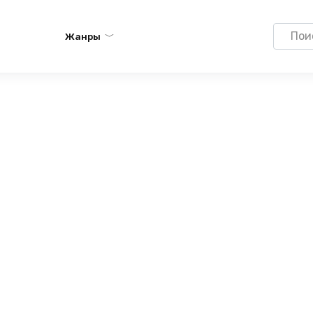
Search
Жанры
for: