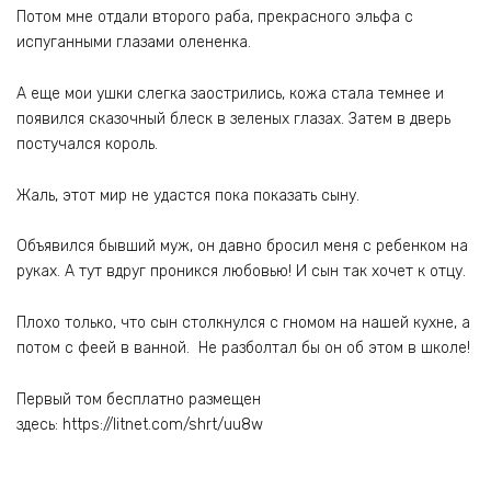
Потом мне отдали второго раба, прекрасного эльфа с
испуганными глазами олененка.
А еще мои ушки слегка заострились, кожа стала темнее и
появился сказочный блеск в зеленых глазах. Затем в дверь
постучался король.
Жаль, этот мир не удастся пока показать сыну.
Объявился бывший муж, он давно бросил меня с ребенком на
руках. А тут вдруг проникся любовью! И сын так хочет к отцу.
Плохо только, что сын столкнулся с гномом на нашей кухне, а
потом с феей в ванной. Не разболтал бы он об этом в школе!
Первый том бесплатно размещен
здесь: https://litnet.com/shrt/uu8w