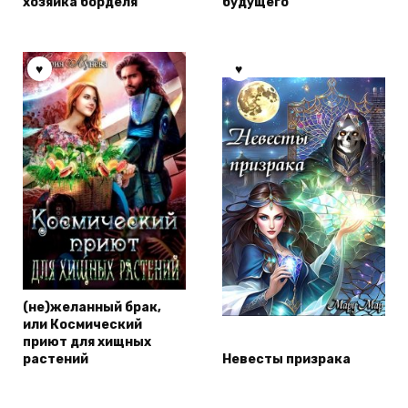
хозяйка борделя
будущего
(не)желанный брак,
или Космический
приют для хищных
растений
Невесты призрака