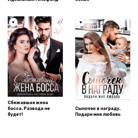
Сбежавшая жена
босса. Развода не
Сыночек в награду.
будет!
Подари мне любовь