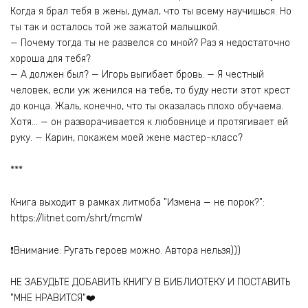
Когда я брал тебя в жены, думал, что ты всему научишься. Но
ты так и осталось той же зажатой малышкой.
— Почему тогда ты не развелся со мной? Раз я недостаточно
хороша для тебя?
— А должен был? — Игорь выгибает бровь. — Я честный
человек, если уж женился на тебе, то буду нести этот крест
до конца. Жаль, конечно, что ты оказалась плохо обучаема.
Хотя… — он разворачивается к любовнице и протягивает ей
руку. — Карин, покажем моей жене мастер-класс?
***
Книга выходит в рамках литмоба "Измена — не порок?":
https://litnet.com/shrt/mcmW
❗️Внимание: Ругать героев можно. Автора нельзя)))
НЕ ЗАБУДЬТЕ ДОБАВИТЬ КНИГУ В БИБЛИОТЕКУ И ПОСТАВИТЬ
"МНЕ НРАВИТСЯ"❤️