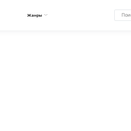
Search
Жанры
for: