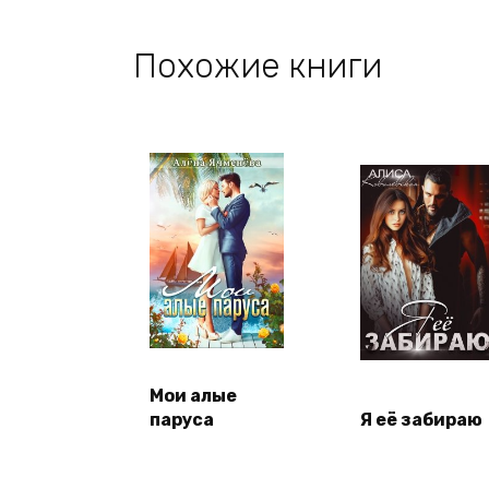
Похожие книги
Мои алые
паруса
Я её забираю