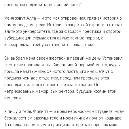
полностью подчинить тебя своей воле?
Меня зовут Алла — и это моя откровенная, грязная история о
самом сладком грехе. История о запретной страсти в стенах
элитного университета, где за фасадом престижа и строгой
субординации скрываются самые темные пороки, а
кафедральная трибуна становится эшафотом.
Он выбрал меня своей жертвой в первый же день. Установил
жестокие правила игры. Сделал моей тюрьмой место, куда я
пришла начать жизнь с чистого листа. Его имя шепчут с
придыханием все студентки, перед ним пресмыкаются
преподаватели, его наглость не знает границ. Он —
неприкасаемый мажор, сын ректора, будущий хозяин этой
империи.
Я пишу о тебе, Филипп — о моем невыносимом студенте, моем
безжалостном разрушителе и моем личном ночном кошмаре.
Ты обещал сломать мои принципы, стереть в порошок мою