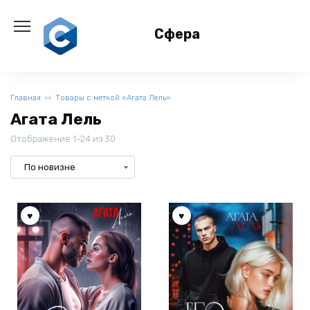
Перейти
к
Сфера
содержанию
Главная
Товары с меткой «Агата Лель»
Агата Лель
Отображение 1–24 из 30