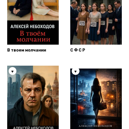
В твоем молчании
С Ф С Р