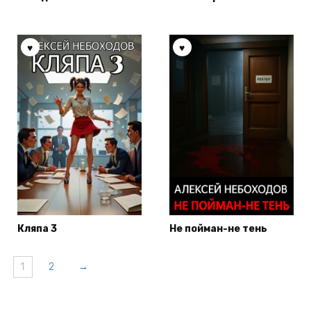
Кляпа 3
Не пойман-не тень
1
2
→