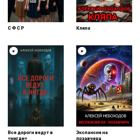
С Ф С Р
Кляпа
Все дороги ведут в
Экспансия на
«нигде»
позавчера