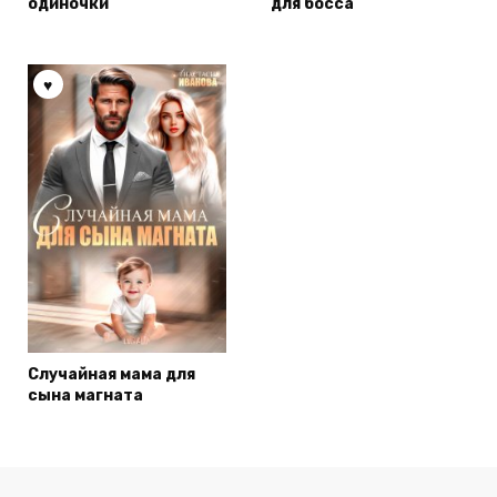
одиночки
для босса
Случайная мама для
сына магната