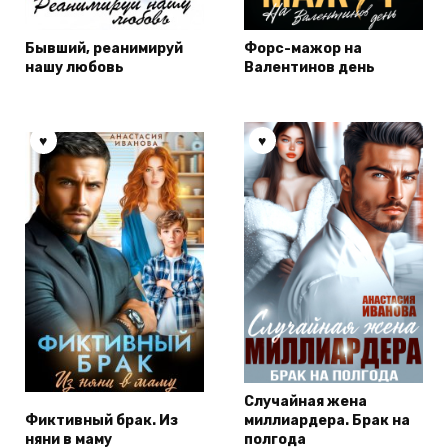
Бывший, реанимируй
Форс-мажор на
нашу любовь
Валентинов день
Случайная жена
Фиктивный брак. Из
миллиардера. Брак на
няни в маму
полгода