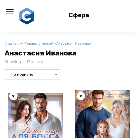
Перейти
к
Сфера
содержанию
Главная
Товары с меткой «Анастасия Иванoва»
Анастасия Иванoва
Showing all 17 results