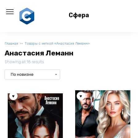
Перейти
к
Сфера
содержанию
Главная
Товары с меткой «Анастасия Леманн»
Анастасия Леманн
Showing all 18 results