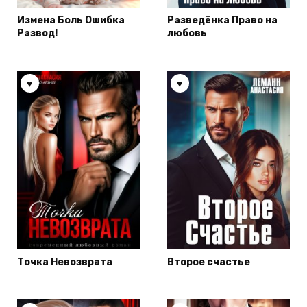
Измена Боль Ошибка
Разведёнка Право на
Развод!
любовь
Точка Невозврата
Второе счастье