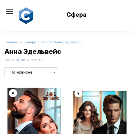
Перейти
к
Сфера
содержанию
Главная
Товары с меткой «Анна Эдельвейс»
Анна Эдельвейс
Showing all 14 results