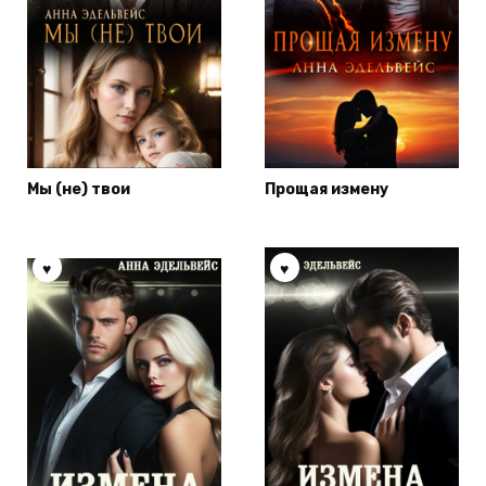
Мы (не) твои
Прощая измену