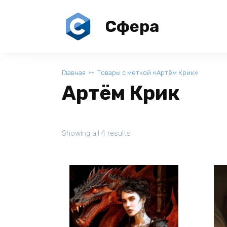
Перейти
к
Сфера
содержанию
Главная
Товары с меткой «Артём Крик»
Артём Крик
Showing all 4 results