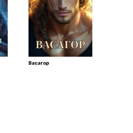
м
Васагор