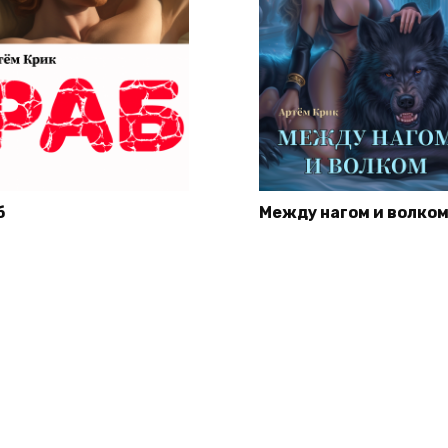
б
Между нагом и волко