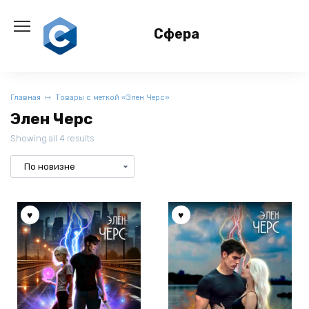
Перейти
к
Сфера
содержанию
Главная
Товары с меткой «Элен Черс»
Элен Черс
Showing all 4 results