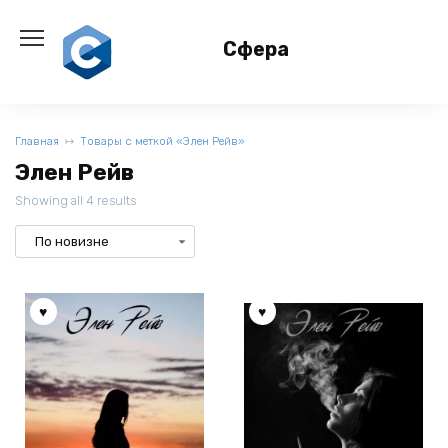
Перейти
к
Сфера
содержанию
Главная
Товары с меткой «Элен Рейв»
Элен Рейв
Showing all 4 results