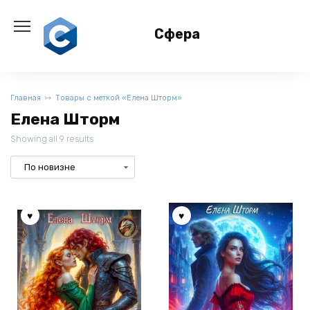
Перейти
к
Сфера
содержанию
Главная
Товары с меткой «Елена Шторм»
Елена Шторм
Showing all 9 results