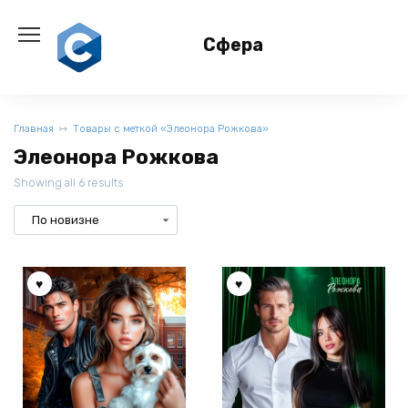
Перейти
к
Сфера
содержанию
Главная
Товары с меткой «Элеонора Рожкова»
Элеонора Рожкова
Showing all 6 results