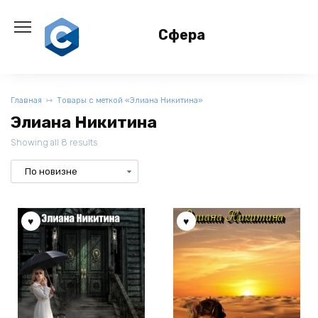
Перейти
к
Сфера
содержанию
Главная
Товары с меткой «Элиана Никитина»
Элиана Никитина
Showing all 8 results