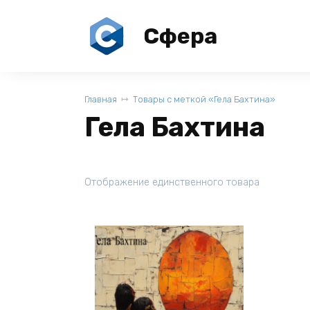
Перейти
к
Сфера
содержанию
Главная
Товары с меткой «Гела Бахтина»
Гела Бахтина
Отображение единственного товара