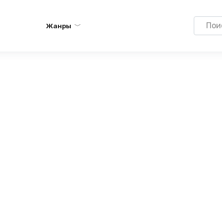
Search
Жанры
for: