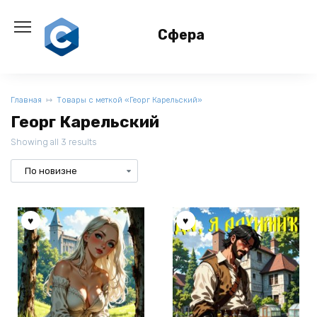
Перейти
к
Сфера
содержанию
Главная
Товары с меткой «Георг Карельский»
Георг Карельский
Showing all 3 results