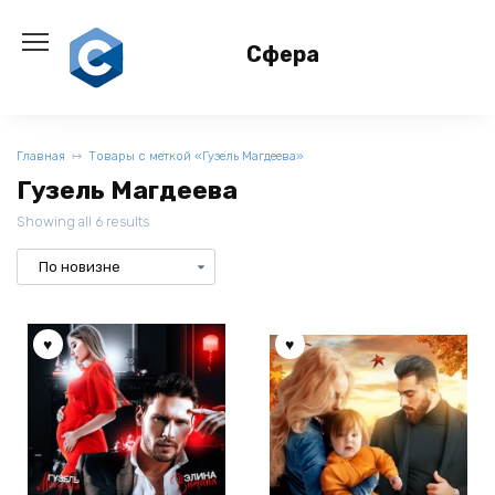
Перейти
к
Сфера
содержанию
Главная
Товары с меткой «Гузель Магдеева»
Гузель Магдеева
Showing all 6 results